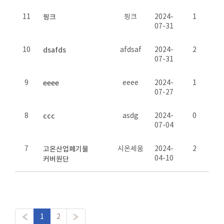
11
핑크
핑크
2024-
1
07-31
10
dsafds
afdsaf
2024-
2
07-31
9
eeee
eeee
2024-
1
07-27
8
ccc
asdg
2024-
0
07-04
7
고온산업폐기물
시온세움
2024-
2
04-10
커버원단
«
1
2
»