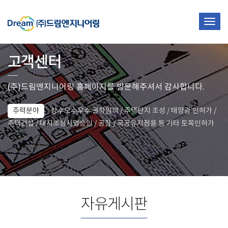
Togg
navig
고객센터
(주)드림엔지니어링 홈페이지를 방문해주셔서 감사합니다.
주력분야
상수오수우수 굴착임의 / 주택단지 조성 / 태양광 인허가 /
주택건설 / 대지조성사업승인 / 공장 / 국공유지점용 등 기타 토목인허가
자유게시판