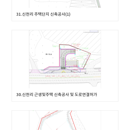
31.신천리 주택단지 신축공사(1)
30.신천리 근생및주택 신축공사 및 도로연결허가