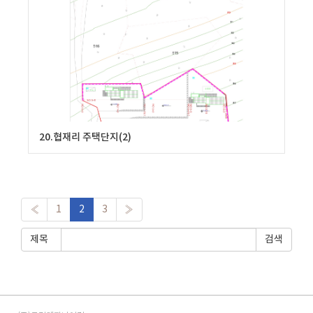
20.협재리 주택단지(2)
«
1
2
3
»
제목