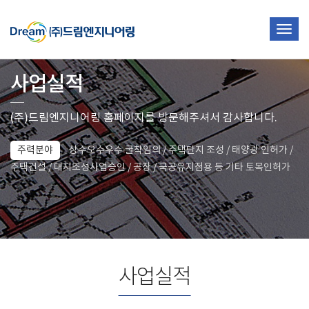
Togg
navig
사업실적
(주)드림엔지니어링 홈페이지를 방문해주셔서 감사합니다.
주력분야
상수오수우수 굴착임의 / 주택단지 조성 / 태양광 인허가 /
주택건설 / 대지조성사업승인 / 공장 / 국공유지점용 등 기타 토목인허가
사업실적